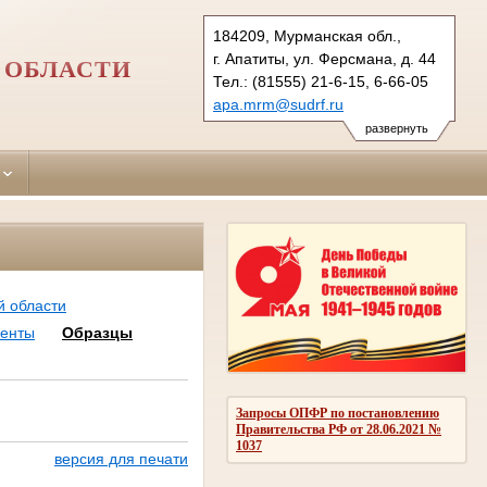
184209, Мурманская обл.,
г. Апатиты, ул. Ферсмана, д. 44
 ОБЛАСТИ
Тел.: (81555) 21-6-15, 6-66-05
apa.mrm@sudrf.ru
развернуть
й области
менты
Образцы
Запросы ОПФР по постановлению
Правительства РФ от 28.06.2021 №
1037
версия для печати