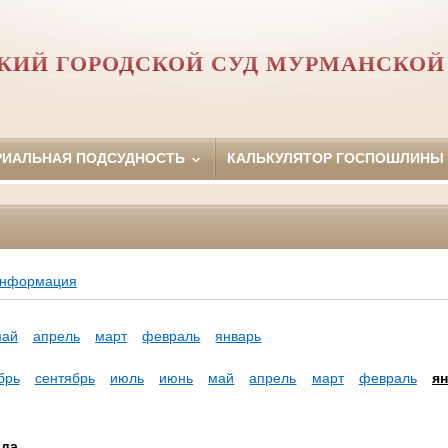
КИЙ ГОРОДСКОЙ СУД МУРМАНСКОЙ
РИАЛЬНАЯ ПОДСУДНОСТЬ
КАЛЬКУЛЯТОР ГОСПОШЛИНЫ
информация
май
апрель
март
февраль
январь
брь
сентябрь
июль
июнь
май
апрель
март
февраль
я
ода